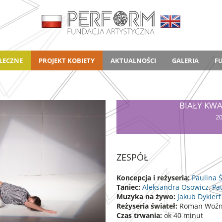
ŁECZNE
PROJEKT KOBIETY
AKTUALNOŚCI
GALERIA
F
BIAŁY KW
20
ZESPÓŁ
Koncepcja i reżyseria:
Paulina 
Taniec:
Aleksandra Osowicz
,
Pa
Muzyka na żywo:
Jakub Dykiert
Reżyseria świateł:
Roman Woźn
Czas trwania:
ok 40 minut