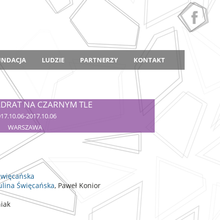
UNDACJA
LUDZIE
PARTNERZY
KONTAKT
ADRAT NA CZARNYM TLE
17.10.06-2017.10.06
WARSZAWA
Święcańska
ulina Święcańska
, Paweł Konior
iak