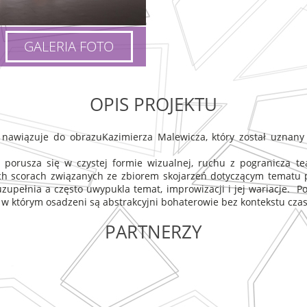
GALERIA FOTO
OPIS PROJEKTU
awiązuje do obrazuKazimierza Malewicza, który został uznany 
orusza się w czystej formie wizualnej, ruchu z pogranicza teat
ych scorach związanych ze zbiorem skojarzeń dotyczącym tematu 
uzupełnia a często uwypukla temat, improwizacji i jej wariacje. 
 w którym osadzeni są abstrakcyjni bohaterowie bez kontekstu czasu
PARTNERZY