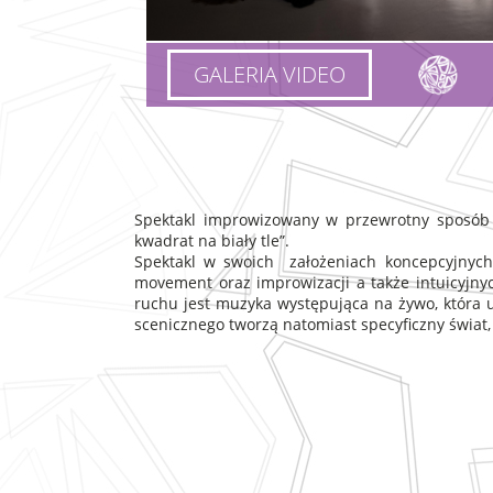
GALERIA VIDEO
Spektakl improwizowany w przewrotny sposób n
kwadrat na biały tle”.
Spektakl w swoich założeniach koncepcyjnych p
movement oraz improwizacji a także intuicyjn
ruchu jest muzyka występująca na żywo, która 
scenicznego tworzą natomiast specyficzny świat,