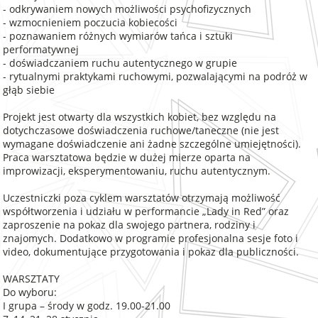
- odkrywaniem nowych możliwości psychofizycznych
- wzmocnieniem poczucia kobiecości
- poznawaniem różnych wymiarów tańca i sztuki
performatywnej
- doświadczaniem ruchu autentycznego w grupie
- rytualnymi praktykami ruchowymi, pozwalającymi na podróż w
głąb siebie
Projekt jest otwarty dla wszystkich kobiet, bez względu na
dotychczasowe doświadczenia ruchowe/taneczne (nie jest
wymagane doświadczenie ani żadne szczególne umiejętności).
Praca warsztatowa będzie w dużej mierze oparta na
improwizacji, eksperymentowaniu, ruchu autentycznym.
Uczestniczki poza cyklem warsztatów otrzymają możliwość
współtworzenia i udziału w performancie „Lady in Red” oraz
zaproszenie na pokaz dla swojego partnera, rodziny i
znajomych. Dodatkowo w programie profesjonalna sesje foto i
video, dokumentujące przygotowania i pokaz dla publiczności.
WARSZTATY
Do wyboru:
I grupa – środy w godz. 19.00-21.00