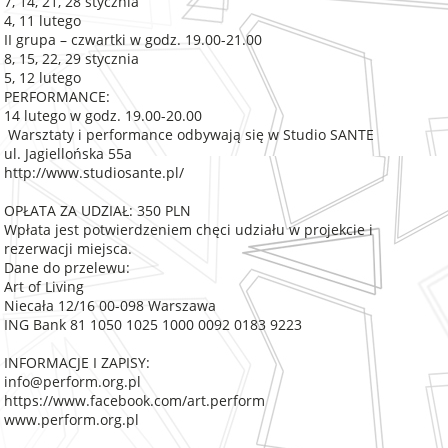
7, 14, 21, 28 stycznia
4, 11 lutego
II grupa – czwartki w godz. 19.00-21.00
8, 15, 22, 29 stycznia
5, 12 lutego
PERFORMANCE:
14 lutego w godz. 19.00-20.00
Warsztaty i performance odbywają się w Studio SANTE
ul. Jagiellońska 55a
http://www.studiosante.pl/
OPŁATA ZA UDZIAŁ: 350 PLN
Wpłata jest potwierdzeniem chęci udziału w projekcie i
rezerwacji miejsca.
Dane do przelewu:
Art of Living
Niecała 12/16 00-098 Warszawa
ING Bank 81 1050 1025 1000 0092 0183 9223
INFORMACJE I ZAPISY:
info@perform.org.pl
https://www.facebook.com/art.perform
www.perform.org.pl