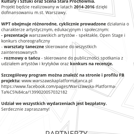
Kultury i Sztuki oraz Scena Stara Prochownia.
Projekt będzie realizowany w latach
2014-2016
dzięki
dofinansowaniu m.st. Warszawy.
WPT obejmuje różnorodne, cyklicznie prowadzone
działania o
charakterze artystycznym, edukacyjnym i społecznym:
- prezentacje
warszawskich artystów - spektakle, Open Stage i
konkurs choreograficzny
-
warsztaty taneczne
skierowane do wszystkich
zainteresowanych
-
rozmowy o tańcu
- skierowane do publiczności spotkania z
udziałem artystów i krytyków oraz
konkurs na recenzje.
Szczegółowy program można znaleźć na stronie i profilu FB
projektu:
www.warszawskaplatformatanca.pl
https://www.facebook.com/pages/Warszawska-Platforma-
Ta%C5%84ca/1399020057032182
Udział we wszystkich wydarzeniach jest bezpłatny.
Serdecznie zapraszamy!
PARTNERZY